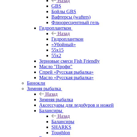
Назад
GBS
Бойлы GBS
Вафтерсы (wafters)
Флюоресцентный гель
Гидропланткон
Назад
Гидропланткон
«Убойный»
55х15
55х2
Зерновые смеси Fish Friendly
Масло "Профи"
Спрей «Русская рыбалка»
Масло «Русская рыбалка»
Бинокли
Зимняя рыбалка
Назад
Зимняя рыбалка
Аксессуары для ледобуров и ножей
Балансиры
Назад
Балансиры
SHARKS
Toughlon