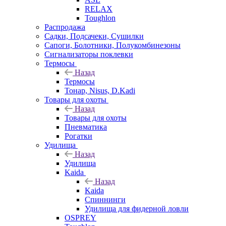
RELAX
Toughlon
Распродажа
Садки, Подсачеки, Сушилки
Сапоги, Болотники, Полукомбинезоны
Сигнализаторы поклевки
Термосы
Назад
Термосы
Тонар, Nisus, D.Kadi
Товары для охоты
Назад
Товары для охоты
Пневматика
Рогатки
Удилища
Назад
Удилища
Kaida
Назад
Kaida
Спиннинги
Удилища для фидерной ловли
OSPREY