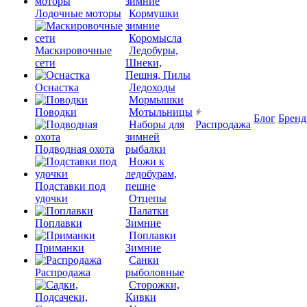
зимние
Лодочные моторы
Кормушки
зимние
Коромысла
Маскировочные
Ледобуры,
сети
Шнеки,
Пешня, Пилы
Оснастка
Ледоходы
Мормышки
Поводки
Мотыльницы
Блог
Брен
Наборы для
Распродажа
зимней
Подводная охота
рыбалки
Ножи к
ледобурам,
Подставки под
пешне
удочки
Отцепы
Палатки
Поплавки
Зимние
Поплавки
Приманки
Зимние
Санки
Распродажа
рыболовные
Сторожки,
Кивки