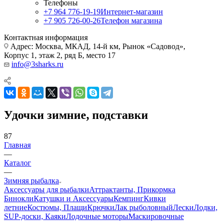
Телефоны
+7 964 776-19-19
Интернет-магазин
+7 905 726-00-26
Телефон магазина
Контактная информация
Адрес: Москва, МКАД, 14-й км, Рынок «Садовод»,
Корпус 1, этаж 2, ряд Б, место 17
info@3sharks.ru
Удочки зимние, подставки
87
Главная
—
Каталог
—
Зимняя рыбалка
Аксессуары для рыбалки
Аттрактанты, Прикормка
Бинокли
Катушки и Аксессуары
Кемпинг
Кивки
летние
Костюмы, Плащи
Крючки
Лак рыболовный
Лески
Лодки,
SUP-доски, Каяки
Лодочные моторы
Маскировочные