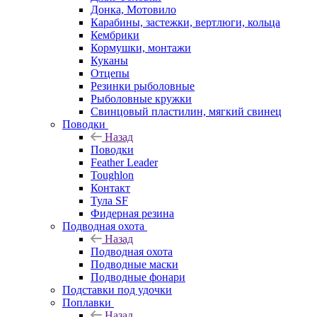
Донка, Мотовило
Карабины, застежки, вертлюги, кольца
Кембрики
Кормушки, монтажи
Куканы
Отцепы
Резинки рыболовные
Рыболовные кружки
Свинцовый пластилин, мягкий свинец
Поводки
Назад
Поводки
Feather Leader
Toughlon
Контакт
Тула SF
Фидерная резина
Подводная охота
Назад
Подводная охота
Подводные маски
Подводные фонари
Подставки под удочки
Поплавки
Назад