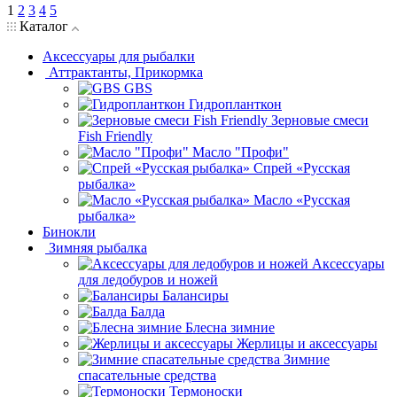
1
2
3
4
5
Каталог
Аксессуары для рыбалки
Аттрактанты, Прикормка
GBS
Гидропланткон
Зерновые смеси
Fish Friendly
Масло "Профи"
Спрей «Русская
рыбалка»
Масло «Русская
рыбалка»
Бинокли
Зимняя рыбалка
Аксессуары
для ледобуров и ножей
Балансиры
Балда
Блесна зимние
Жерлицы и аксессуары
Зимние
спасательные средства
Термоноски