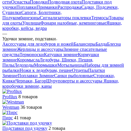
сети
Оснастка
Поводки
Подводная охота
Подставки под
удочки
Поплавки
Приманки
Распродажа
Садки, Подсачеки,
Сушилки
Сапоги, Болотники,
Полукомбинезоны
Сигнализаторы поклевки
Термосы
Товары
для охоты
Удилища
Фонари налобные, кемпинговые
Ящики,
коробки, кейсы, ведра
—
Удочки зимние, подставки
Аксессуары для ледобуров и ножей
Балансиры
Балда
Блесна
зимние
Жерлицы и аксессуары
Зимние спасательные
средства
Термоноски
Катушки зимние
Кормушки
зимние
Коромысла
Ледобуры, Шнеки, Пешня,
Пилы
Ледоходы
Мормышки
Мотыльницы
Наборы для зимней
рыбалки
Ножи к ледобурам, пешне
Отцепы
Палатки
Зимние
Поплавки Зимние
Санки рыболовные
Сторожки,
Кивки
Черпаки, Багор
Шуруповерты и аксессуары
Ящики,
коробочки зимние, каны
Profilux
8 товаров
Westman
36 товаров
Пирс
41 товар
Подставки под удочку
2 товара