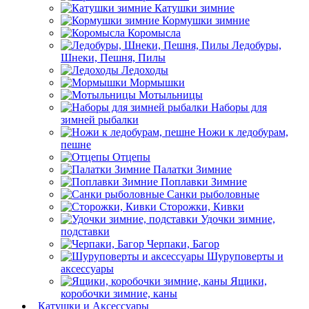
Катушки зимние
Кормушки зимние
Коромысла
Ледобуры,
Шнеки, Пешня, Пилы
Ледоходы
Мормышки
Мотыльницы
Наборы для
зимней рыбалки
Ножи к ледобурам,
пешне
Отцепы
Палатки Зимние
Поплавки Зимние
Санки рыболовные
Сторожки, Кивки
Удочки зимние,
подставки
Черпаки, Багор
Шуруповерты и
аксессуары
Ящики,
коробочки зимние, каны
Катушки и Аксессуары