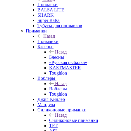
Поплавки
BALSA LITE
SHARK
Super Balsa
Тубусы для поплавков
Приманки
Назад
Приманки
Блесны
Назад
Блесны
«Русская рыбалка»
KASTMASTER
Toughlon
Воблеры
Назад
Воблеры
Toughlon
Джиг-Киллер
Мандула
Силиконовые приманки
Назад
Силиконовые приманки
TFT
ASL