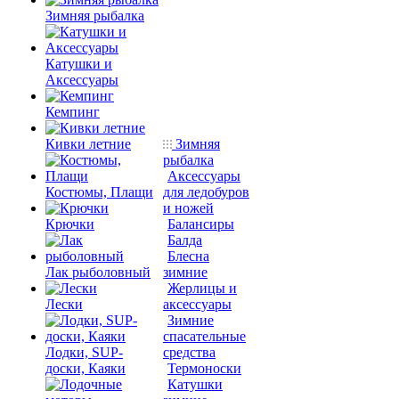
Зимняя рыбалка
Катушки и
Аксессуары
Кемпинг
Кивки летние
Зимняя
рыбалка
Аксессуары
Костюмы, Плащи
для ледобуров
и ножей
Крючки
Балансиры
Балда
Блесна
Лак рыболовный
зимние
Жерлицы и
Лески
аксессуары
Зимние
спасательные
Лодки, SUP-
средства
доски, Каяки
Термоноски
Катушки