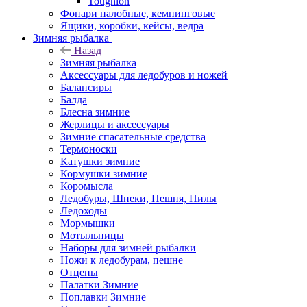
Toughlon
Фонари налобные, кемпинговые
Ящики, коробки, кейсы, ведра
Зимняя рыбалка
Назад
Зимняя рыбалка
Аксессуары для ледобуров и ножей
Балансиры
Балда
Блесна зимние
Жерлицы и аксессуары
Зимние спасательные средства
Термоноски
Катушки зимние
Кормушки зимние
Коромысла
Ледобуры, Шнеки, Пешня, Пилы
Ледоходы
Мормышки
Мотыльницы
Наборы для зимней рыбалки
Ножи к ледобурам, пешне
Отцепы
Палатки Зимние
Поплавки Зимние