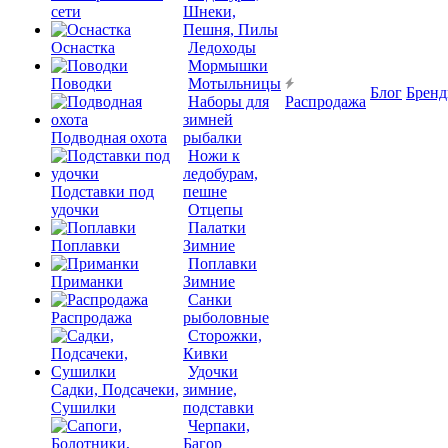
сети
Шнеки,
Пешня, Пилы
Оснастка
Ледоходы
Мормышки
Поводки
Мотыльницы
Блог
Брен
Наборы для
Распродажа
зимней
Подводная охота
рыбалки
Ножи к
ледобурам,
Подставки под
пешне
удочки
Отцепы
Палатки
Поплавки
Зимние
Поплавки
Приманки
Зимние
Санки
Распродажа
рыболовные
Сторожки,
Кивки
Удочки
Садки, Подсачеки,
зимние,
Сушилки
подставки
Черпаки,
Багор