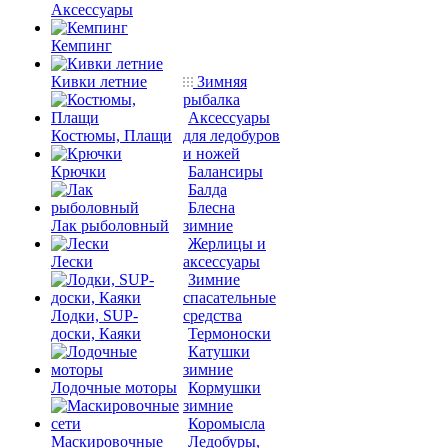
Аксессуары
Кемпинг
Кивки летние
Зимняя
рыбалка
Аксессуары
Костюмы, Плащи
для ледобуров
и ножей
Крючки
Балансиры
Балда
Блесна
Лак рыболовный
зимние
Жерлицы и
Лески
аксессуары
Зимние
спасательные
Лодки, SUP-
средства
доски, Каяки
Термоноски
Катушки
зимние
Лодочные моторы
Кормушки
зимние
Коромысла
Маскировочные
Ледобуры,