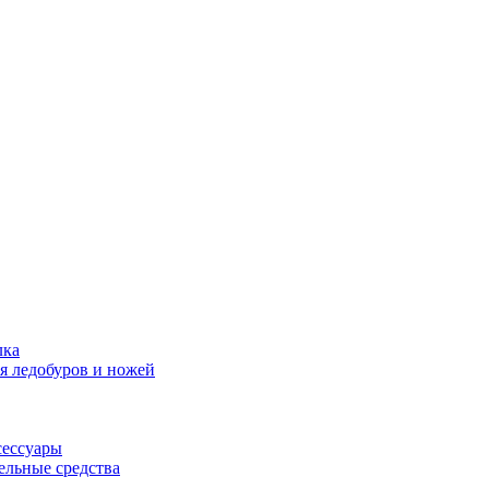
лка
я ледобуров и ножей
сессуары
ельные средства