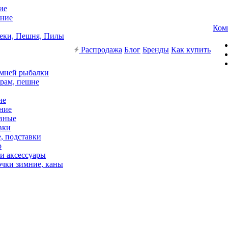
ие
ние
Ком
еки, Пешня, Пилы
Распродажа
Блог
Бренды
Как купить
имней рыбалки
рам, пешне
ие
ние
вные
вки
, подставки
р
и аксессуары
чки зимние, каны