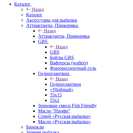
Каталог
Назад
Каталог
Аксессуары для рыбалки
Аттрактанты, Прикормка
Назад
Аттрактанты, Прикормка
GBS
Назад
GBS
Бойлы GBS
Вафтерсы (wafters)
Флюоресцентный гель
Гидропланткон
Назад
Гидропланткон
«Убойный»
55х15
55х2
Зерновые смеси Fish Friendly
Масло "Профи"
Спрей «Русская рыбалка»
Масло «Русская рыбалка»
Бинокли
Зимняя рыбалка