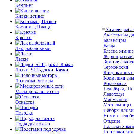
Кемпинг
Кивки летние
Костюмы, Плащи
Зимняя рыба
Аксессуары дл
Крючки
Балансиры
Балда
Лак рыболовный
Блесна зимние
Жерлицы и ак
Лески
Зимние спасат
Термоноски
Лодки, SUP-доски, Каяки
Катушки зимн
Кормушки зим
Лодочные моторы
Коромысла
Ледобуры, Шн
Маскировочные сети
Ледоходы
Мормышки
Оснастка
Мотыльницы
Наборы для з
Поводки
Ножи к ледобу
Отцепы
Подводная охота
Палатки Зимн
Поплавки Зим