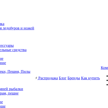
лка
я ледобуров и ножей
сессуары
ельные средства
ие
ние
Ком
еки, Пешня, Пилы
Распродажа
Блог
Бренды
Как купить
имней рыбалки
рам, пешне
ие
ние