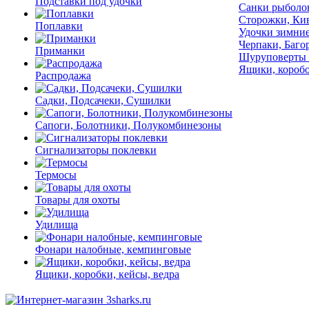
Подставки под удочки
Санки рыболо
Сторожки, Ки
Поплавки
Удочки зимние
Черпаки, Баго
Приманки
Шуруповерты 
Ящики, коробо
Распродажа
Садки, Подсачеки, Сушилки
Сапоги, Болотники, Полукомбинезоны
Сигнализаторы поклевки
Термосы
Товары для охоты
Удилища
Фонари налобные, кемпинговые
Ящики, коробки, кейсы, ведра