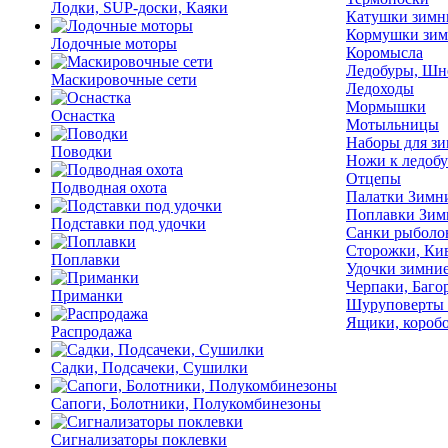
Лодки, SUP-доски, Каяки
Катушки зимн
Кормушки зим
Лодочные моторы
Коромысла
Ледобуры, Шн
Маскировочные сети
Ледоходы
Мормышки
Оснастка
Мотыльницы
Наборы для з
Поводки
Ножи к ледобу
Отцепы
Подводная охота
Палатки Зимн
Поплавки Зим
Подставки под удочки
Санки рыболо
Сторожки, Ки
Поплавки
Удочки зимние
Черпаки, Баго
Приманки
Шуруповерты 
Ящики, коробо
Распродажа
Садки, Подсачеки, Сушилки
Сапоги, Болотники, Полукомбинезоны
Сигнализаторы поклевки