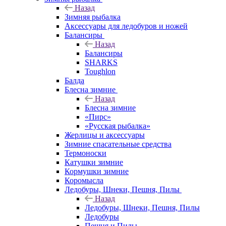
Назад
Зимняя рыбалка
Аксессуары для ледобуров и ножей
Балансиры
Назад
Балансиры
SHARKS
Toughlon
Балда
Блесна зимние
Назад
Блесна зимние
«Пирс»
«Русская рыбалка»
Жерлицы и аксессуары
Зимние спасательные средства
Термоноски
Катушки зимние
Кормушки зимние
Коромысла
Ледобуры, Шнеки, Пешня, Пилы
Назад
Ледобуры, Шнеки, Пешня, Пилы
Ледобуры
Пешня и Пилы