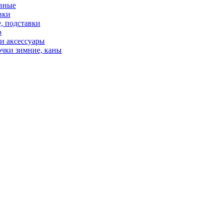
вные
вки
, подставки
р
и аксессуары
чки зимние, каны